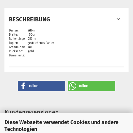
BESCHREIBUNG
Design:
Albin
Breite: 50cm
Rollenlänge: 250 m
Papier: gestrichenes Papier
Gramm qm: 80
Rückseite: gold
Bemerkung:
teilen
teilen
Kundenrezensionen
Diese Webseite verwendet Cookies und andere
Leider sind noch keine Bewertungen vorhanden. Seien Sie der Erste, der das Produkt
Technologien
bewertet.