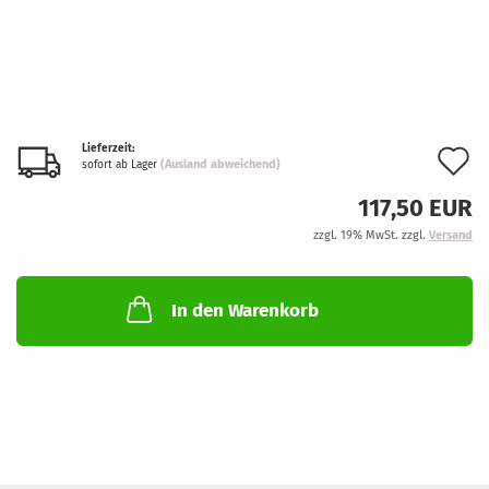
Lieferzeit:
A
(Ausland abweichend)
sofort ab Lager
d
117,50 EUR
M
zzgl. 19% MwSt. zzgl.
Versand
In den Warenkorb