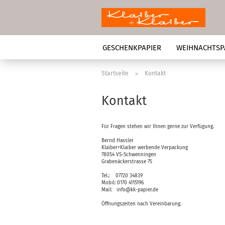
GESCHENKPAPIER
WEIHNACHTSP
Startseite
Kontakt
»
Kontakt
Für Fragen stehen wir Ihnen gerne zur Verfügung.
Bernd Hassler
Klaiber+Klaiber werbende Verpackung
78054 VS-Schwenningen
Grabenäckerstrasse 75
Tel.: 07720 34839
Mobil: 0170 4115196
Mail: info@kk-papier.de
Öffnungszeiten nach Vereinbarung.