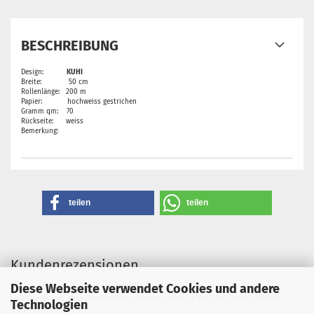
BESCHREIBUNG
Design:
KUHI
Breite: 50 cm
Rollenlänge: 200 m
Papier: hochweiss gestrichen
Gramm qm: 70
Rückseite: weiss
Bemerkung:
teilen
teilen
Kundenrezensionen
Diese Webseite verwendet Cookies und andere
Leider sind noch keine Bewertungen vorhanden. Seien Sie der Erste, der das Produkt
Technologien
bewertet.