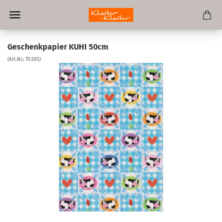
Geschenkpapier KUHI 50cm
(Art.Nr.:
70.505
)