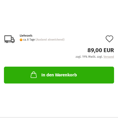
Lieferzeit:
A
(Ausland abweichend)
ca. 8 Tage
d
89,00 EUR
M
zzgl. 19% MwSt. zzgl.
Versand
In den Warenkorb